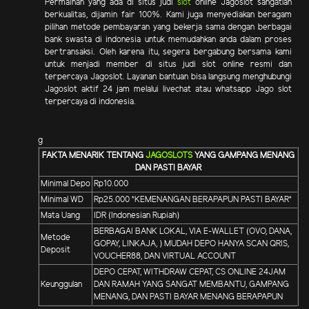
Permainan yang ada di situs judi
slot
online Jagoslot sangatlah
berkualitas, dijamin fair 100%. Kami juga menyediakan beragam
pilihan metode pembayaran yang bekerja sama dengan berbagai
bank swasta di indonesia untuk memudahkan anda dalam proses
bertransaksi. Oleh karena itu, segera bergabung bersama kami
untuk menjadi member di situs judi slot online resmi dan
terpercaya Jagoslot. Layanan bantuan bisa langsung menghubungi
Jagoslot aktif 24 jam melalui livechat atau whatsapp Jago slot
terpercaya di indonesia.
g
FAKTA MENARIK TENTANG
JAGOSLOTS
YANG GAMPANG MENANG
DAN PASTI BAYAR
Minimal Depo
Rp10.000
Minimal WD
Rp25.000 *KEMENANGAN BERAPAPUN PASTI BAYAR*
Mata Uang
IDR (Indonesian Rupiah)
BERBAGAI BANK LOKAL, VIA E-WALLET (OVO, DANA,
Metode
GOPAY, LINKAJA, ) MUDAH DEPO HANYA SCAN QRIS,
Deposit
VOUCHER88, DAN VIRTUAL ACCOUNT
DEPO CEPAT, WITHDRAW CEPAT, CS ONLINE 24JAM
Keunggulan
DAN RAMAH YANG SANGAT MEMBANTU, GAMPANG
MENANG, DAN PASTI BAYAR MENANG BERAPAPUN