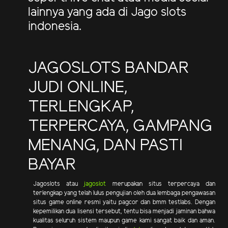
lainnya yang ada di Jago slots
indonesia.
JAGOSLOTS BANDAR
JUDI ONLINE,
TERLENGKAP,
TERPERCAYA, GAMPANG
MENANG, DAN PASTI
BAYAR
Jagoslots atau
jagoslot
merupakan situs terpercaya dan
terlengkap yang telah lulus pengujian oleh dua lembaga pengawasan
situs game online resmi yaitu pagcor dan bmm testlabs. Dengan
kepemilikan dua lisensi tersebut, tentu bisa menjadi jaminan bahwa
kualitas seluruh sistem maupun game kami sangat baik dan aman.