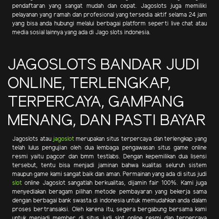
pendaftaran yang sangat mudah dan cepat. Jagoslots juga memiliki
pelayanan yang ramah dan profesional yang tersedia aktif selama 24 jam
yang bisa anda hubungi melalui berbagai platform seperti live chat atau
media sosial lainnya yang ada di Jago slots indonesia.
JAGOSLOTS BANDAR JUDI
ONLINE, TERLENGKAP,
TERPERCAYA, GAMPANG
MENANG, DAN PASTI BAYAR
Jagoslots atau
jagoslot
merupakan situs terpercaya dan terlengkap yang
telah lulus pengujian oleh dua lembaga pengawasan situs game online
resmi yaitu pagcor dan bmm testlabs. Dengan kepemilikan dua lisensi
tersebut, tentu bisa menjadi jaminan bahwa kualitas seluruh sistem
maupun game kami sangat baik dan aman. Permainan yang ada di situs judi
slot
online Jagoslot sangatlah berkualitas, dijamin fair 100%. Kami juga
menyediakan beragam pilihan metode pembayaran yang bekerja sama
dengan berbagai bank swasta di indonesia untuk memudahkan anda dalam
proses bertransaksi. Oleh karena itu, segera bergabung bersama kami
untuk menjadi member di situs judi slot online resmi dan terpercaya