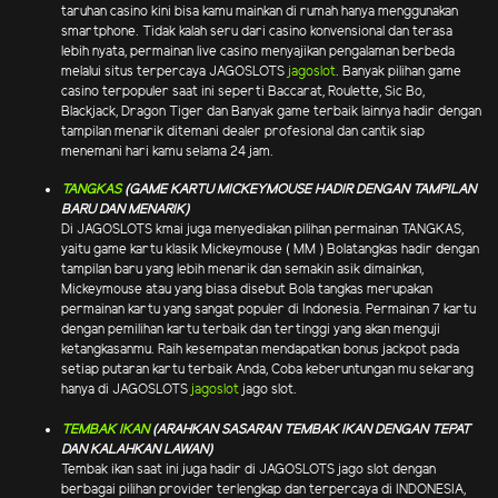
taruhan casino kini bisa kamu mainkan di rumah hanya menggunakan
smartphone. Tidak kalah seru dari casino konvensional dan terasa
lebih nyata, permainan live casino menyajikan pengalaman berbeda
melalui situs terpercaya JAGOSLOTS
jagoslot
. Banyak pilihan game
casino terpopuler saat ini seperti Baccarat, Roulette, Sic Bo,
Blackjack, Dragon Tiger dan Banyak game terbaik lainnya hadir dengan
tampilan menarik ditemani dealer profesional dan cantik siap
menemani hari kamu selama 24 jam.
TANGKAS
(GAME KARTU MICKEYMOUSE HADIR DENGAN TAMPILAN
BARU DAN MENARIK)
Di JAGOSLOTS kmai juga menyediakan pilihan permainan TANGKAS,
yaitu game kartu klasik Mickeymouse ( MM ) Bolatangkas hadir dengan
tampilan baru yang lebih menarik dan semakin asik dimainkan,
Mickeymouse atau yang biasa disebut Bola tangkas merupakan
permainan kartu yang sangat populer di Indonesia. Permainan 7 kartu
dengan pemilihan kartu terbaik dan tertinggi yang akan menguji
ketangkasanmu. Raih kesempatan mendapatkan bonus jackpot pada
setiap putaran kartu terbaik Anda, Coba keberuntungan mu sekarang
hanya di JAGOSLOTS
jagoslot
jago slot.
TEMBAK IKAN
(ARAHKAN SASARAN TEMBAK IKAN DENGAN TEPAT
DAN KALAHKAN LAWAN)
Tembak ikan saat ini juga hadir di JAGOSLOTS jago slot dengan
berbagai pilihan provider terlengkap dan terpercaya di INDONESIA,