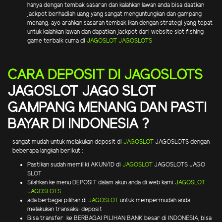
hanya dengan tembak sasaran dan kalahkan lawan anda bisa daatkan
jackpot berhadiah uang yang sangat menguntungkan dan gampang
menang. ayo arahkan sasaran tembak ikan dengan strategi yang tepat
untuk kalahkan lawan dan dapatkan jackpot dari website slot fishing
game terbaik cuma di
JAGOSLOT
JAGOSLOTS
CARA DEPOSIT DI JAGOSLOTS
JAGOSLOT JAGO SLOT
GAMPANG MENANG DAN PASTI
BAYAR DI INDONESIA ?
sangat mudah untuk melakukan deposit di
JAGOSLOT
JAGOSLOTS dengan
beberapa langkah berikut :
Pastikan sudah memiliki AKUN/ID di
JAGOSLOT
JAGOSLOTS JAGO
SLOT
Silahkan ke menu DEPOSIT dalam akun anda di web kami
JAGOSLOT
JAGOSLOTS
ada berbagai pilihan di
JAGOSLOT
untuk mempermudah anda
melakukan transaksi deposit
Bisa transfer ke BERBAGAI PILIHAN BANK besar di INDONESIA, bisa