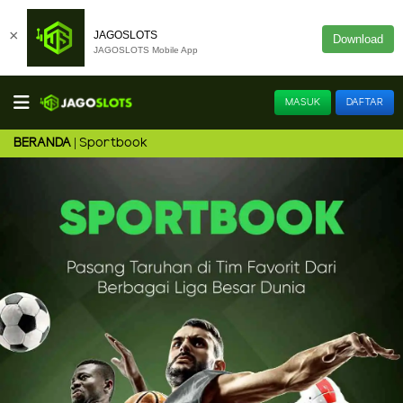
×
JAGOSLOTS
Download
JAGOSLOTS Mobile App
MASUK
DAFTAR
Sportbook
BERANDA