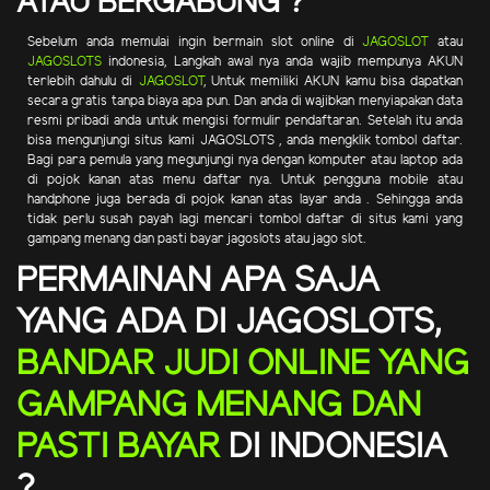
ATAU BERGABUNG ?
Sebelum anda memulai ingin bermain slot online di
JAGOSLOT
atau
JAGOSLOTS
indonesia, Langkah awal nya anda wajib mempunya AKUN
terlebih dahulu di
JAGOSLOT
, Untuk memiliki AKUN kamu bisa dapatkan
secara gratis tanpa biaya apa pun. Dan anda di wajibkan menyiapakan data
resmi pribadi anda untuk mengisi formulir pendaftaran. Setelah itu anda
bisa mengunjungi situs kami JAGOSLOTS , anda mengklik tombol daftar.
Bagi para pemula yang megunjungi nya dengan komputer atau laptop ada
di pojok kanan atas menu daftar nya. Untuk pengguna mobile atau
handphone juga berada di pojok kanan atas layar anda . Sehingga anda
tidak perlu susah payah lagi mencari tombol daftar di situs kami yang
gampang menang dan pasti bayar jagoslots atau jago slot.
PERMAINAN APA SAJA
YANG ADA DI JAGOSLOTS,
BANDAR JUDI ONLINE YANG
GAMPANG MENANG DAN
PASTI BAYAR
DI INDONESIA
?