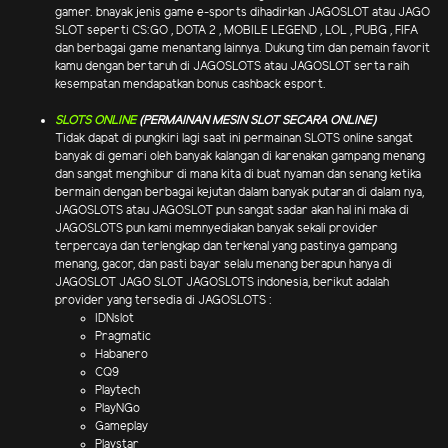
gamer. bnayak jenis game e-sports dihadirkan JAGOSLOT atau JAGO
SLOT seperti CS:GO , DOTA 2 , MOBILE LEGEND , LOL , PUBG , FIFA
dan berbagai game menantang lainnya. Dukung tim dan pemain favorit
kamu dengan bertaruh di JAGOSLOTS atau JAGOSLOT serta raih
kesempatan mendapatkan bonus cashback esport.
SLOTS ONLINE
(PERMAINAN MESIN SLOT SECARA ONLINE)
Tidak dapat di pungkiri lagi saat ini permainan SLOTS online sangat
banyak di gemari oleh banyak kalangan di karenakan gampang menang
dan sangat menghibur di mana kita di buat nyaman dan senang ketika
bermain dengan berbagai kejutan dalam banyak putaran di dalam nya,
JAGOSLOTS atau JAGOSLOT pun sangat sadar akan hal ini maka di
JAGOSLOTS pun kami memnyediakan banyak sekali provider
terpercaya dan terlengkap dan terkenal yang pastinya gampang
menang, gacor, dan pasti bayar selalu menang berapun hanya di
JAGOSLOT JAGO SLOT JAGOSLOTS indonesia, berikut adalah
provider yang tersedia di JAGOSLOTS :
IDNslot
Pragmatic
Habanero
CQ9
Playtech
PlayNGo
Gameplay
Playstar