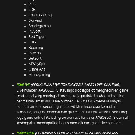
RTG
JDB
Joker Gaming
Skywind
Spadegaming
PGSoft
Red Tiger
TTG
Booming
Playson
Betsoft
AllWaySpin
Game Art
Microgaming
IDNLIVE
(PERMAINAN LIVE TRADISIONAL YANG UNIK DAN FAIR)
Live number JAGOSLOTS atau jago slot jagoslot menghadirkan game
tradisional yang meningkatkan nostalgia pecinta taruhan online akan
permainan jaman dulu. Live number JAGOSLOTS memiliki banyak
permainan seru seperti game suwit khas Indonesia, kemudian
samgong, ada juga gongball dan game seru lainnya. Mainkan sekarang
juga game online hits paling terpercaya hanya di JAGOSLOTS dan raih
kesempatan mendapatkan bonus menarik dari game live number.
IDNPOKER
(PERMAINAN POKER TERBAIK DENGAN JARINGAN