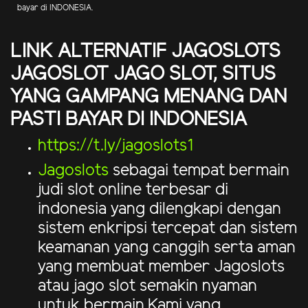
bayar di INDONESIA.
LINK ALTERNATIF JAGOSLOTS
JAGOSLOT JAGO SLOT, SITUS
YANG GAMPANG MENANG DAN
PASTI BAYAR DI INDONESIA
https://t.ly/jagoslots1
Jagoslots
sebagai tempat bermain
judi slot online terbesar di
indonesia yang dilengkapi dengan
sistem enkripsi tercepat dan sistem
keamanan yang canggih serta aman
yang membuat member Jagoslots
atau jago slot semakin nyaman
untuk bermain.Kami yang