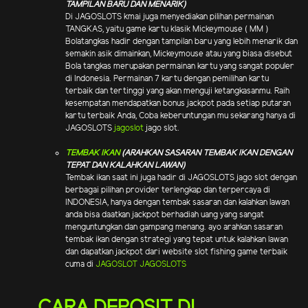
TAMPILAN BARU DAN MENARIK)
Di JAGOSLOTS kmai juga menyediakan pilihan permainan
TANGKAS, yaitu game kartu klasik Mickeymouse ( MM )
Bolatangkas hadir dengan tampilan baru yang lebih menarik dan
semakin asik dimainkan, Mickeymouse atau yang biasa disebut
Bola tangkas merupakan permainan kartu yang sangat populer
di Indonesia. Permainan 7 kartu dengan pemilihan kartu
terbaik dan tertinggi yang akan menguji ketangkasanmu. Raih
kesempatan mendapatkan bonus jackpot pada setiap putaran
kartu terbaik Anda, Coba keberuntungan mu sekarang hanya di
JAGOSLOTS
jagoslot
jago slot.
TEMBAK IKAN
(ARAHKAN SASARAN TEMBAK IKAN DENGAN
TEPAT DAN KALAHKAN LAWAN)
Tembak ikan saat ini juga hadir di JAGOSLOTS jago slot dengan
berbagai pilihan provider terlengkap dan terpercaya di
INDONESIA, hanya dengan tembak sasaran dan kalahkan lawan
anda bisa daatkan jackpot berhadiah uang yang sangat
menguntungkan dan gampang menang. ayo arahkan sasaran
tembak ikan dengan strategi yang tepat untuk kalahkan lawan
dan dapatkan jackpot dari website slot fishing game terbaik
cuma di
JAGOSLOT
JAGOSLOTS
CARA DEPOSIT DI