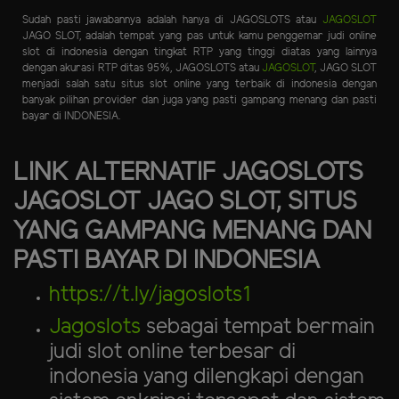
Sudah pasti jawabannya adalah hanya di JAGOSLOTS atau
JAGOSLOT
JAGO SLOT, adalah tempat yang pas untuk kamu penggemar judi online
slot di indonesia dengan tingkat RTP yang tinggi diatas yang lainnya
dengan akurasi RTP ditas 95%, JAGOSLOTS atau
JAGOSLOT
, JAGO SLOT
menjadi salah satu situs slot online yang terbaik di indonesia dengan
banyak pilihan provider dan juga yang pasti gampang menang dan pasti
bayar di INDONESIA.
LINK ALTERNATIF JAGOSLOTS
JAGOSLOT JAGO SLOT, SITUS
YANG GAMPANG MENANG DAN
PASTI BAYAR DI INDONESIA
https://t.ly/jagoslots1
Jagoslots
sebagai tempat bermain
judi slot online terbesar di
indonesia yang dilengkapi dengan