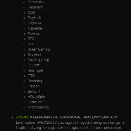
Pragmatic
Habanero
CQ9
Playtech
PlayNGo
Gameplay
Playstar
RTG
JDB
Joker Gaming
Skywind
Spadegaming
PGSoft
Red Tiger
TTG
Booming
Playson
Betsoft
AllWaySpin
Game Art
Microgaming
IDNLIVE
(PERMAINAN LIVE TRADISIONAL YANG UNIK DAN FAIR)
Live number JAGOSLOTS atau jago slot jagoslot menghadirkan game
tradisional yang meningkatkan nostalgia pecinta taruhan online akan