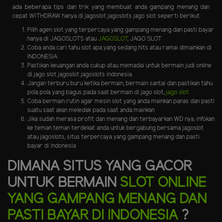
ada beberapa tips dan trik yang membuat anda gampang menang dan
cepat WITHDRAW hanya di jagoslot jagoslots jago slot seperti berikut :
Pilih agen slot yang terpercaya yang gampang menang dan pasti bayar
hanya di JAGOSLOTS atau
JAGOSLOT
, JAGO SLOT
Coba anda cari tahu slot apa yang sedang hits atau ramai dimainkan di
INDONESIA
Pastikan keuangan anda cukup atau memadai untuk bermain judi online
di jago slot jagoslot jagoslots indonesia
Jangan terburu buru ketika bermain, bermain santai dan pastikan tahu
pola pola yang bagus pada saat bermain di jago slot,
jago slot
Coba bermain rutin agar mesin slot yang anda mainkan panas dan pasti
suatu saat akan meledak pada saat anda mainkan
Jika sudah merasa profit dan menang dan terbayarkan WD nya, infokan
ke teman teman terdekat anda untuk bergabung bersama jagoslot
atau jagoslots, situs terpercaya yang gampang menang dan pasti
bayar di indonesia
DIMANA SITUS YANG GACOR
UNTUK BERMAIN
SLOT ONLINE
YANG GAMPANG MENANG DAN
PASTI BAYAR DI INDONESIA
?