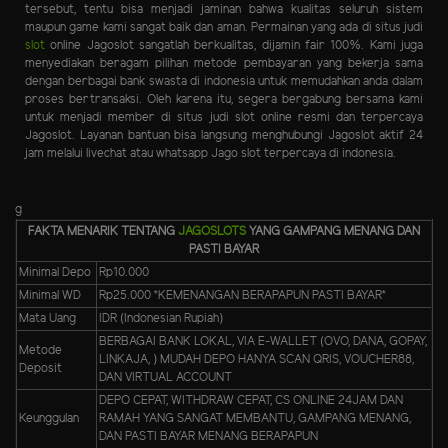
tersebut, tentu bisa menjadi jaminan bahwa kualitas seluruh sistem
maupun game kami sangat baik dan aman. Permainan yang ada di situs judi
slot
online Jagoslot sangatlah berkualitas, dijamin fair 100%. Kami juga
menyediakan beragam pilihan metode pembayaran yang bekerja sama
dengan berbagai bank swasta di indonesia untuk memudahkan anda dalam
proses bertransaksi. Oleh karena itu, segera bergabung bersama kami
untuk menjadi member di situs judi slot online resmi dan terpercaya
Jagoslot. Layanan bantuan bisa langsung menghubungi Jagoslot aktif 24
jam melalui livechat atau whatsapp Jago slot terpercaya di indonesia.
g
FAKTA MENARIK TENTANG
JAGOSLOTS
YANG GAMPANG MENANG DAN
PASTI BAYAR
Minimal Depo
Rp10.000
Minimal WD
Rp25.000 *KEMENANGAN BERAPAPUN PASTI BAYAR*
Mata Uang
IDR (Indonesian Rupiah)
BERBAGAI BANK LOKAL, VIA E-WALLET (OVO, DANA, GOPAY,
Metode
LINKAJA, ) MUDAH DEPO HANYA SCAN QRIS, VOUCHER88,
Deposit
DAN VIRTUAL ACCOUNT
DEPO CEPAT, WITHDRAW CEPAT, CS ONLINE 24JAM DAN
Keunggulan
RAMAH YANG SANGAT MEMBANTU, GAMPANG MENANG,
DAN PASTI BAYAR MENANG BERAPAPUN