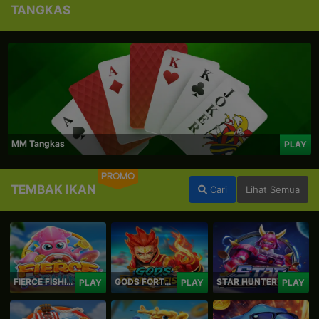
TANGKAS
MM Tangkas
PLAY
PROMO
TEMBAK IKAN
Cari
Lihat Semua
FIERCE FISHING
GODS FORTUNE FISHING
STAR HUNTER
PLAY
PLAY
PLAY