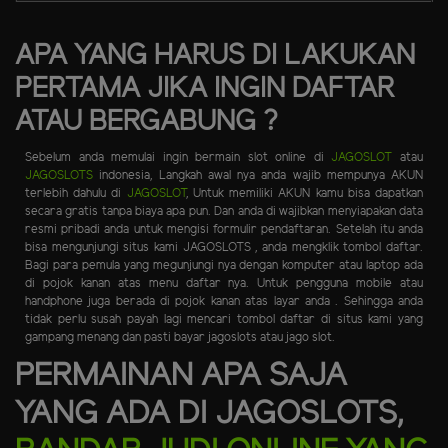
APA YANG HARUS DI LAKUKAN
PERTAMA JIKA INGIN DAFTAR
ATAU BERGABUNG ?
Sebelum anda memulai ingin bermain slot online di
JAGOSLOT
atau
JAGOSLOTS
indonesia, Langkah awal nya anda wajib mempunya AKUN
terlebih dahulu di
JAGOSLOT
, Untuk memiliki AKUN kamu bisa dapatkan
secara gratis tanpa biaya apa pun. Dan anda di wajibkan menyiapakan data
resmi pribadi anda untuk mengisi formulir pendaftaran. Setelah itu anda
bisa mengunjungi situs kami JAGOSLOTS , anda mengklik tombol daftar.
Bagi para pemula yang megunjungi nya dengan komputer atau laptop ada
di pojok kanan atas menu daftar nya. Untuk pengguna mobile atau
handphone juga berada di pojok kanan atas layar anda . Sehingga anda
tidak perlu susah payah lagi mencari tombol daftar di situs kami yang
gampang menang dan pasti bayar jagoslots atau jago slot.
PERMAINAN APA SAJA
YANG ADA DI JAGOSLOTS,