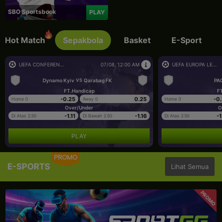
SBO Sportsbook
PLAY
Hot Match
Sepakbola
Basket
E-Sport
UEFA EUROPA LEAGUE QU...
07/08, 12:45 AM
UEFA CONFERENCE LEAGU...
PAOK
VS
Anderlecht
Sporting Br
FT.Handicap
F
-0.75
0.75
-2
Home 0
Away 0
Home 0
Over/Under
O
-1.19
-1.02
-1
Di Atas 2.50
Di Bawah 2.50
Di Atas 3.25
PLAY
PROMO
E-SPORTS
Lihat Semua
PROMO