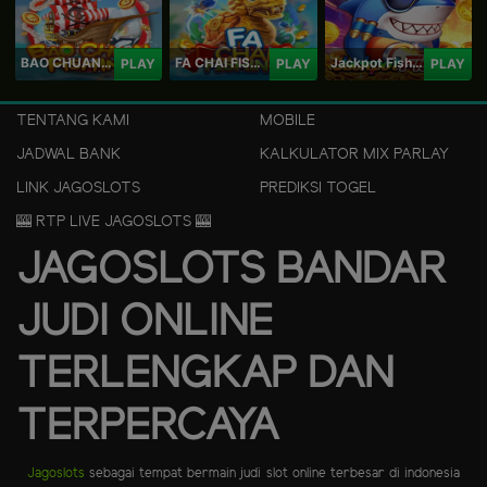
BAO CHUAN FISHING
FA CHAI FISHING
Jackpot Fishing Jili
PLAY
PLAY
PLAY
TENTANG KAMI
MOBILE
JADWAL BANK
KALKULATOR MIX PARLAY
LINK JAGOSLOTS
PREDIKSI TOGEL
🎰 RTP LIVE JAGOSLOTS 🎰
JAGOSLOTS BANDAR
JUDI ONLINE
TERLENGKAP DAN
TERPERCAYA
Jagoslots
sebagai tempat bermain judi slot online terbesar di indonesia