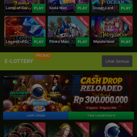
Lamp of Cornucopia
Soda Man
Ocean Lord
PLAY
PLAY
PLAY
PROMO
PROMO
PROMO
Legend of Dragon
Plinko Man
Wonderland
PLAY
PLAY
PLAY
PROMO
E-LOTTERY
Lihat Semua
Lebih Details
View Leaderboard
PROMO
PROMO
PROMO