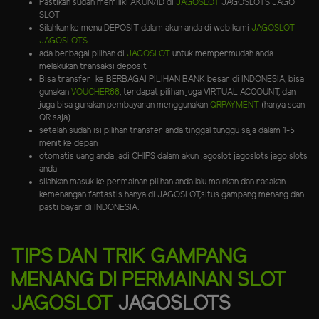
Pastikan sudah memiliki AKUN/ID di
JAGOSLOT
JAGOSLOTS JAGO
SLOT
Silahkan ke menu DEPOSIT dalam akun anda di web kami
JAGOSLOT
JAGOSLOTS
ada berbagai pilihan di
JAGOSLOT
untuk mempermudah anda
melakukan transaksi deposit
Bisa transfer ke BERBAGAI PILIHAN BANK besar di INDONESIA, bisa
gunakan
VOUCHER88
, terdapat pilihan juga VIRTUAL ACCOUNT, dan
juga bisa gunakan pembayaran menggunakan
QRPAYMENT
(hanya scan
QR saja)
setelah sudah isi pilihan transfer anda tinggal tunggu saja dalam 1-5
menit ke depan
otomatis uang anda jadi CHIPS dalam akun jagoslot jagoslots jago slots
anda
silahkan masuk ke permainan pilihan anda lalu mainkan dan rasakan
kemenangan fantastis hanya di JAGOSLOT,situs gampang menang dan
pasti bayar di INDONESIA.
TIPS DAN TRIK GAMPANG
MENANG DI PERMAINAN SLOT
JAGOSLOT
JAGOSLOTS