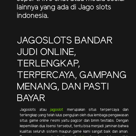
lainnya yang ada di Jago slots
indonesia.
JAGOSLOTS BANDAR
JUDI ONLINE,
TERLENGKAP,
TERPERCAYA, GAMPANG
MENANG, DAN PASTI
BAYAR
Jagoslots atau
jagoslot
merupakan situs terpercaya dan
terlengkap yang telah lulus pengujian oleh dua lembaga pengawasan
situs game online resmi yaitu pagcor dan bmm testlabs. Dengan
kepemilikan dua lisensi tersebut, tentu bisa menjadi jaminan bahwa
kualitas seluruh sistem maupun game kami sangat baik dan aman.