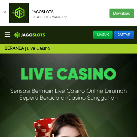
×
JAGOSLOTS
Download
JAGOSLOTS Mobile App
MASUK
DAFTAR
Live Casino
BERANDA