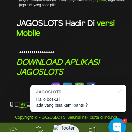
jago slot yang anda pilih
JAGOSLOTS Hadir Di
versi
Mobile
⬇️⬇️⬇️⬇️⬇️⬇️⬇️⬇️⬇️⬇️⬇️⬇️⬇️⬇️⬇️⬇️⬇️
DOWNLOAD APLIKASI
JAGOSLOTS
JAGOSLOTS
Hallo bosku !
ada yang bisa kami bantu ?
Copyright © - JAGOSLOTS. Seluruh hak cipta dilindungi
1