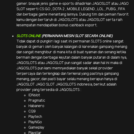
gamer. bnayak jenis game e-sports dihadirkan JAGOSLOT atau JAGO
SLOT seperti CS:GO , DOTA 2 , MOBILE LEGEND , LOL , PUBG , FIFA
dan berbagai game menantang lainnya. Dukung tim dan pemain favorit
kamu dengan bertaruh di JAGOSLOTS atau JAGOSLOT serta raih
kesempatan mendapatkan bonus cashback esport.
SLOTS ONLINE
(PERMAINAN MESIN SLOT SECARA ONLINE)
Tidak dapat di pungkiri lagi saat ini permainan SLOTS online sangat
banyak di gemari oleh banyak kalangan di karenakan gampang menang
dan sangat menghibur di mana kita di buat nyaman dan senang ketika
bermain dengan berbagai kejutan dalam banyak putaran di dalam nya,
JAGOSLOTS atau JAGOSLOT pun sangat sadar akan hal ini maka di
JAGOSLOTS pun kami memnyediakan banyak sekali provider
terpercaya dan terlengkap dan terkenal yang pastinya gampang
menang, gacor, dan pasti bayar selalu menang berapun hanya di
JAGOSLOT JAGO SLOT JAGOSLOTS indonesia, berikut adalah
provider yang tersedia di JAGOSLOTS :
IDNslot
Pragmatic
Habanero
CQ9
Playtech
PlayNGo
Gameplay
Playstar