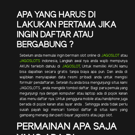
APA YANG HARUS DI
LAKUKAN PERTAMA JIKA
INGIN DAFTAR ATAU
BERGABUNG ?
Sebelum anda memulai ingin bermain slot online di
JAGOSLOT
atau
JAGOSLOTS
indonesia, Langkah awal nya anda wajib mempunya
AKUN terlebih dahulu di
JAGOSLOT
, Untuk memiliki AKUN kamu
bisa dapatkan secara gratis tanpa biaya apa pun. Dan anda di
wajibkan menyiapakan data resmi pribadi anda untuk mengisi
formulir pendaftaran. Setelah itu anda bisa mengunjungi situs kami
JAGOSLOTS , anda mengklik tombol daftar. Bagi para pemula yang
megunjungi nya dengan komputer atau laptop ada di pojok kanan
atas menu daftar nya. Untuk pengguna mobile atau handphone juga
berada di pojok kanan atas layar anda . Sehingga anda tidak perlu
susah payah lagi mencari tombol daftar di situs kami yang
gampang menang dan pasti bayar jagoslots atau jago slot.
PERMAINAN APA SAJA