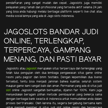
pendaftaran yang sangat mudah dan cepat. Jagoslots juga memiliki
pelayanan yang ramah dan profesional yang tersedia aktif selama 24 jam
yang bisa anda hubungi melalui berbagai platform seperti live chat atau
media sosial lainnya yang ada di Jago slots indonesia.
JAGOSLOTS BANDAR JUDI
ONLINE, TERLENGKAP,
TERPERCAYA, GAMPANG
MENANG, DAN PASTI BAYAR
Jagoslots atau
jagoslot
merupakan situs terpercaya dan terlengkap yang
telah lulus pengujian oleh dua lembaga pengawasan situs game online
resmi yaitu pagcor dan bmm testlabs. Dengan kepemilikan dua lisensi
tersebut, tentu bisa menjadi jaminan bahwa kualitas seluruh sistem
maupun game kami sangat baik dan aman. Permainan yang ada di situs judi
slot
online Jagoslot sangatlah berkualitas, dijamin fair 100%. Kami juga
menyediakan beragam pilihan metode pembayaran yang bekerja sama
dengan berbagai bank swasta di indonesia untuk memudahkan anda dalam
proses bertransaksi. Oleh karena itu, segera bergabung bersama kami
untuk menjadi member di situs judi slot online resmi dan terpercaya