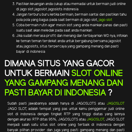
Pastikan keuangan anda cukup atau memadai untuk bermain judi online
di jago slot jagoslot jagoslots indonesia
Jangan terburu buru ketika bermain, bermain santai dan pastikan tahu
pola pola yang bagus pada saat bermain di jago slot,
jago slot
Coba bermain rutin agar mesin slot yang anda mainkan panas dan pasti
suatu saat akan meledak pada saat anda mainkan
Jika sudah merasa profit dan menang dan terbayarkan WD nya, infokan
ke teman teman terdekat anda untuk bergabung bersama jagoslot
atau jagoslots, situs terpercaya yang gampang menang dan pasti
bayar di indonesia
DIMANA SITUS YANG GACOR
UNTUK BERMAIN
SLOT ONLINE
YANG GAMPANG MENANG DAN
PASTI BAYAR DI INDONESIA
?
Sudah pasti jawabannya adalah hanya di JAGOSLOTS atau
JAGOSLOT
JAGO SLOT, adalah tempat yang pas untuk kamu penggemar judi online
slot di indonesia dengan tingkat RTP yang tinggi diatas yang lainnya
dengan akurasi RTP ditas 95%, JAGOSLOTS atau
JAGOSLOT
, JAGO SLOT
menjadi salah satu situs slot online yang terbaik di indonesia dengan
banyak pilihan provider dan juga yang pasti gampang menang dan pasti