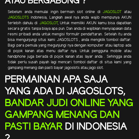
ATAU BERGABUNG ?
Sebelum anda memulai ingin bermain slot online di
JAGOSLOT
atau
JAGOSLOTS
indonesia, Langkah awal nya anda wajib mempunya AKUN
terlebih dahulu di
JAGOSLOT
, Untuk memiliki AKUN kamu bisa dapatkan
secara gratis tanpa biaya apa pun. Dan anda di wajibkan menyiapakan data
resmi pribadi anda untuk mengisi formulir pendaftaran. Setelah itu anda
bisa mengunjungi situs kami JAGOSLOTS , anda mengklik tombol daftar.
Bagi para pemula yang megunjungi nya dengan komputer atau laptop ada
di pojok kanan atas menu daftar nya. Untuk pengguna mobile atau
handphone juga berada di pojok kanan atas layar anda . Sehingga anda
tidak perlu susah payah lagi mencari tombol daftar di situs kami yang
gampang menang dan pasti bayar jagoslots atau jago slot.
PERMAINAN APA SAJA
YANG ADA DI JAGOSLOTS,
BANDAR JUDI ONLINE YANG
GAMPANG MENANG DAN
PASTI BAYAR
DI INDONESIA
?