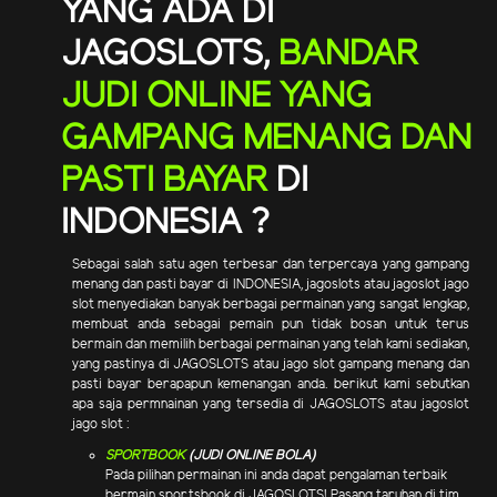
YANG ADA DI
JAGOSLOTS,
BANDAR
JUDI ONLINE YANG
GAMPANG MENANG DAN
PASTI BAYAR
DI
INDONESIA ?
Sebagai salah satu agen terbesar dan terpercaya yang gampang
menang dan pasti bayar di INDONESIA, jagoslots atau jagoslot jago
slot menyediakan banyak berbagai permainan yang sangat lengkap,
membuat anda sebagai pemain pun tidak bosan untuk terus
bermain dan memilih berbagai permainan yang telah kami sediakan,
yang pastinya di JAGOSLOTS atau jago slot gampang menang dan
pasti bayar berapapun kemenangan anda. berikut kami sebutkan
apa saja permnainan yang tersedia di JAGOSLOTS atau jagoslot
jago slot :
SPORTBOOK
(JUDI ONLINE BOLA)
Pada pilihan permainan ini anda dapat pengalaman terbaik
bermain sportsbook di JAGOSLOTS! Pasang taruhan di tim