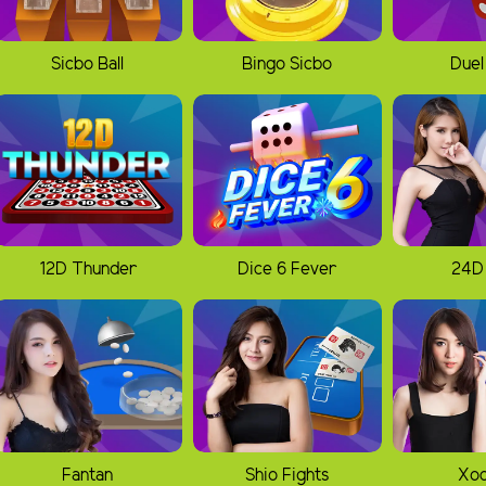
Sicbo Ball
Bingo Sicbo
Duel
12D Thunder
Dice 6 Fever
24D
Fantan
Shio Fights
Xoc