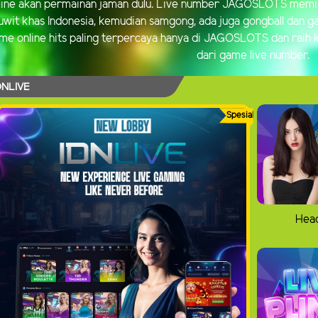
line akan permainan jaman dulu. Live number JAGOSLOTS memil
uwit khas Indonesia, kemudian samgong, ada juga gongball dan g
me online hits paling terpercaya hanya di JAGOSLOTS dan rai
dari game live number.
DNLIVE
Spesial
Head