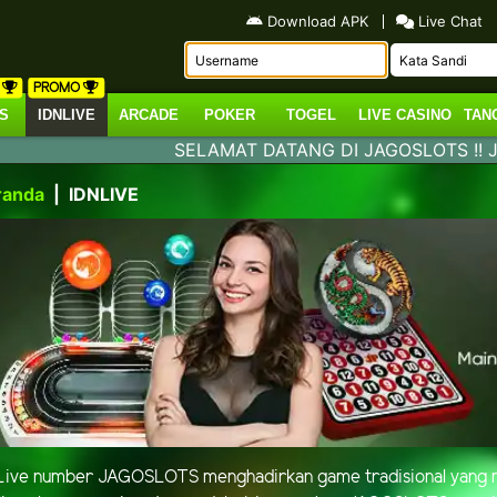
Download APK
Live Chat
O
PROMO
S
IDNLIVE
ARCADE
POKER
TOGEL
LIVE CASINO
TAN
LOTS !! Jagoslots Bandar judi online terlengkap, ter
randa
IDNLIVE
Live number JAGOSLOTS menghadirkan game tradisional yang me