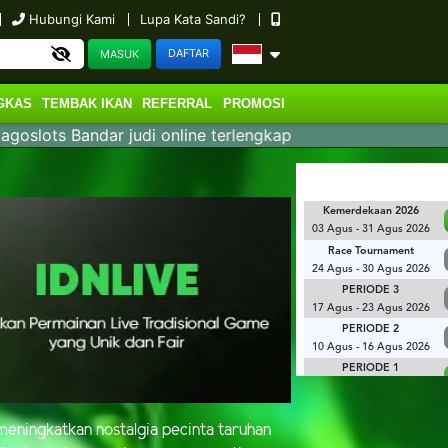
Hubungi Kami
Lupa Kata Sandi?
DAFTAR
GKAS
TEMBAK IKAN
REFERRAL
PROMOSI
gacor, pasti bayar dan terpercaya dengan berbagai pi
ningkatkan nostalgia pecinta taruhan