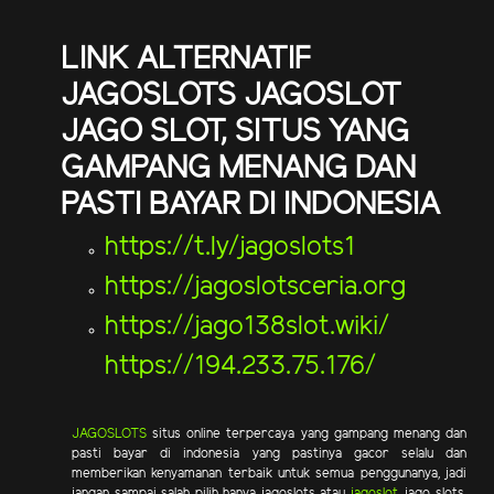
LINK ALTERNATIF
JAGOSLOTS JAGOSLOT
JAGO SLOT, SITUS YANG
GAMPANG MENANG DAN
PASTI BAYAR DI INDONESIA
https://t.ly/jagoslots1
https://jagoslotsceria.org
https://jago138slot.wiki/
https://194.233.75.176/
JAGOSLOTS
situs online terpercaya yang gampang menang dan
pasti bayar di indonesia yang pastinya gacor selalu dan
memberikan kenyamanan terbaik untuk semua penggunanya, jadi
jangan sampai salah pilih hanya jagoslots atau
jagoslot
, jago slots,