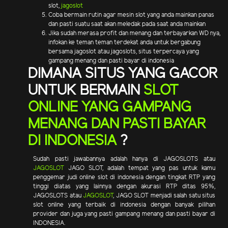
slot,
jagoslot
Coba bermain rutin agar mesin slot yang anda mainkan panas
dan pasti suatu saat akan meledak pada saat anda mainkan
Jika sudah merasa profit dan menang dan terbayarkan WD nya,
infokan ke teman teman terdekat anda untuk bergabung
bersama jagoslot atau jagoslots, situs terpercaya yang
gampang menang dan pasti bayar di indonesia
DIMANA SITUS YANG GACOR
UNTUK BERMAIN
SLOT
ONLINE YANG GAMPANG
MENANG DAN PASTI BAYAR
DI INDONESIA
?
Sudah pasti jawabannya adalah hanya di JAGOSLOTS atau
JAGOSLOT
JAGO SLOT, adalah tempat yang pas untuk kamu
penggemar judi online slot di indonesia dengan tingkat RTP yang
tinggi diatas yang lainnya dengan akurasi RTP ditas 95%,
JAGOSLOTS atau
JAGOSLOT
, JAGO SLOT menjadi salah satu situs
slot online yang terbaik di indonesia dengan banyak pilihan
provider dan juga yang pasti gampang menang dan pasti bayar di
INDONESIA.