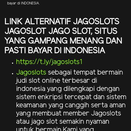
bayar di INDONESIA.
LINK ALTERNATIF JAGOSLOTS
JAGOSLOT JAGO SLOT, SITUS
YANG GAMPANG MENANG DAN
PASTI BAYAR DI INDONESIA
https://t.ly/jagoslots1
Jagoslots
sebagai tempat bermain
judi slot online terbesar di
indonesia yang dilengkapi dengan
sistem enkripsi tercepat dan sistem
keamanan yang canggih serta aman
yang membuat member Jagoslots
atau jago slot semakin nyaman
untuk bermain.Kami yang