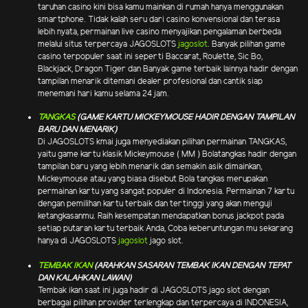
taruhan casino kini bisa kamu mainkan di rumah hanya menggunakan
smartphone. Tidak kalah seru dari casino konvensional dan terasa
lebih nyata, permainan live casino menyajikan pengalaman berbeda
melalui situs terpercaya JAGOSLOTS
jagoslot
. Banyak pilihan game
casino terpopuler saat ini seperti Baccarat, Roulette, Sic Bo,
Blackjack, Dragon Tiger dan Banyak game terbaik lainnya hadir dengan
tampilan menarik ditemani dealer profesional dan cantik siap
menemani hari kamu selama 24 jam.
TANGKAS
(GAME KARTU MICKEYMOUSE HADIR DENGAN TAMPILAN
BARU DAN MENARIK)
Di JAGOSLOTS kmai juga menyediakan pilihan permainan TANGKAS,
yaitu game kartu klasik Mickeymouse ( MM ) Bolatangkas hadir dengan
tampilan baru yang lebih menarik dan semakin asik dimainkan,
Mickeymouse atau yang biasa disebut Bola tangkas merupakan
permainan kartu yang sangat populer di Indonesia. Permainan 7 kartu
dengan pemilihan kartu terbaik dan tertinggi yang akan menguji
ketangkasanmu. Raih kesempatan mendapatkan bonus jackpot pada
setiap putaran kartu terbaik Anda, Coba keberuntungan mu sekarang
hanya di JAGOSLOTS
jagoslot
jago slot.
TEMBAK IKAN
(ARAHKAN SASARAN TEMBAK IKAN DENGAN TEPAT
DAN KALAHKAN LAWAN)
Tembak ikan saat ini juga hadir di JAGOSLOTS jago slot dengan
berbagai pilihan provider terlengkap dan terpercaya di INDONESIA,