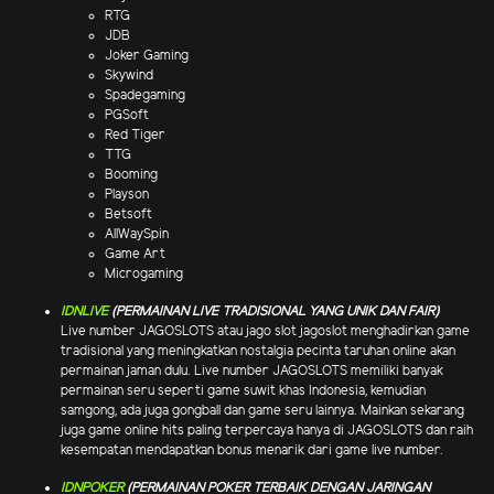
RTG
JDB
Joker Gaming
Skywind
Spadegaming
PGSoft
Red Tiger
TTG
Booming
Playson
Betsoft
AllWaySpin
Game Art
Microgaming
IDNLIVE
(PERMAINAN LIVE TRADISIONAL YANG UNIK DAN FAIR)
Live number JAGOSLOTS atau jago slot jagoslot menghadirkan game
tradisional yang meningkatkan nostalgia pecinta taruhan online akan
permainan jaman dulu. Live number JAGOSLOTS memiliki banyak
permainan seru seperti game suwit khas Indonesia, kemudian
samgong, ada juga gongball dan game seru lainnya. Mainkan sekarang
juga game online hits paling terpercaya hanya di JAGOSLOTS dan raih
kesempatan mendapatkan bonus menarik dari game live number.
IDNPOKER
(PERMAINAN POKER TERBAIK DENGAN JARINGAN