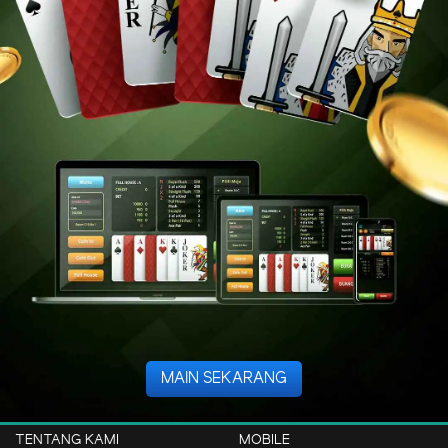
MAIN SEKARANG
TENTANG KAMI
MOBILE