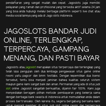
pendaftaran yang sangat mudah dan cepat. Jagoslots juga memiliki
pelayanan yang ramah dan profesional yang tersedia aktif selama 24 jam
yang bisa anda hubungi melalui berbagai platform seperti live chat atau
media sosial lainnya yang ada di Jago slots indonesia.
JAGOSLOTS BANDAR JUDI
ONLINE, TERLENGKAP,
TERPERCAYA, GAMPANG
MENANG, DAN PASTI BAYAR
Jagoslots atau
jagoslot
merupakan situs terpercaya dan terlengkap yang
telah lulus pengujian oleh dua lembaga pengawasan situs game online
resmi yaitu pagcor dan bmm testlabs. Dengan kepemilikan dua lisensi
tersebut, tentu bisa menjadi jaminan bahwa kualitas seluruh sistem
maupun game kami sangat baik dan aman. Permainan yang ada di situs judi
slot
online Jagoslot sangatlah berkualitas, dijamin fair 100%. Kami juga
menyediakan beragam pilihan metode pembayaran yang bekerja sama
dengan berbagai bank swasta di indonesia untuk memudahkan anda dalam
proses bertransaksi. Oleh karena itu, segera bergabung bersama kami
untuk menjadi member di situs judi slot online resmi dan terpercaya