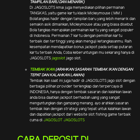
TAMPILAN BARU DAN MENARIK)
Di JAGOSLOTS kmai juga menyediakan pilihan permainan
TANGKAS, yaitu game kartu klasik Mickeymouse ( MM )
Bolatangkas hadir dengan tampilan baru yang lebih menarik dan
semakin asik dimainkan, Mickeymouse atau yang biasa disebut
Bola tangkas merupakan permainan kartu yang sangat populer
di Indonesia. Permainan 7 kartu dengan pemilihan kartu
terbaik dan tertinggi yang akan menguji ketangkasanmu. Raih
kesempatan mendapatkan bonus jackpot pada setiap putaran
kartu terbaik Anda, Coba keberuntungan mu sekarang hanya di
JAGOSLOTS
jagoslot
jago slot.
TEMBAK IKAN
(ARAHKAN SASARAN TEMBAK IKAN DENGAN
TEPAT DAN KALAHKAN LAWAN)
Tembak ikan saat ini juga hadir di JAGOSLOTS jago slot dengan
berbagai pilihan provider terlengkap dan terpercaya di
INDONESIA, hanya dengan tembak sasaran dan kalahkan lawan
anda bisa daatkan jackpot berhadiah uang yang sangat
menguntungkan dan gampang menang. ayo arahkan sasaran
tembak ikan dengan strategi yang tepat untuk kalahkan lawan
dan dapatkan jackpot dari website slot fishing game terbaik
cuma di
JAGOSLOT
JAGOSLOTS
CARA DEPOSIT DI