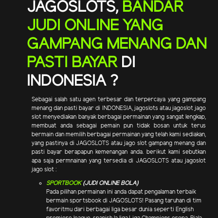
JAGOSLOTS,
BANDAR
JUDI ONLINE YANG
GAMPANG MENANG DAN
PASTI BAYAR
DI
INDONESIA ?
Sebagai salah satu agen terbesar dan terpercaya yang gampang
menang dan pasti bayar di INDONESIA, jagoslots atau jagoslot jago
slot menyediakan banyak berbagai permainan yang sangat lengkap,
membuat anda sebagai pemain pun tidak bosan untuk terus
bermain dan memilih berbagai permainan yang telah kami sediakan,
yang pastinya di JAGOSLOTS atau jago slot gampang menang dan
pasti bayar berapapun kemenangan anda. berikut kami sebutkan
apa saja permnainan yang tersedia di JAGOSLOTS atau jagoslot
jago slot :
SPORTBOOK
(JUDI ONLINE BOLA)
Pada pilihan permainan ini anda dapat pengalaman terbaik
bermain sportsbook di JAGOSLOTS! Pasang taruhan di tim
favoritmu dari berbagai liga besar dunia seperti English