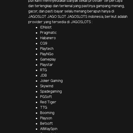
pun kami memnyediakan banyak sekali provider terpercaya
dan terlengkap dan terkenal yang pastinya gampang menang,
gacor, dan pasti bayar selalu menang berapun hanya di
JAGOSLOT JAGO SLOT JAGOSLOTS indonesia, berikut adalah
provider yang tersedia di JAGOSLOTS :
IDNslot
Pragmatic
Habanero
CQ9
Playtech
PlayNGo
Gameplay
Playstar
RTG
JDB
Joker Gaming
Skywind
Spadegaming
PGSoft
Red Tiger
TTG
Booming
Playson
Betsoft
AllWaySpin