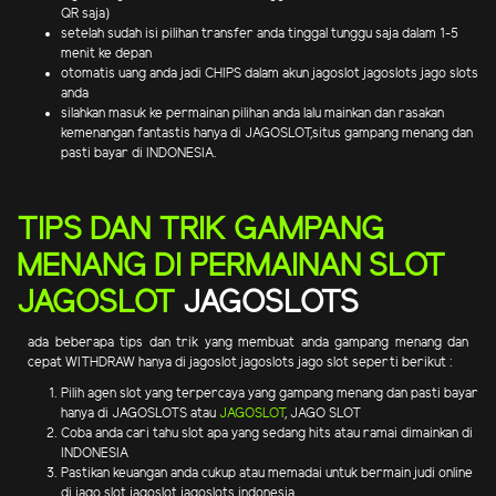
QR saja)
setelah sudah isi pilihan transfer anda tinggal tunggu saja dalam 1-5
menit ke depan
otomatis uang anda jadi CHIPS dalam akun jagoslot jagoslots jago slots
anda
silahkan masuk ke permainan pilihan anda lalu mainkan dan rasakan
kemenangan fantastis hanya di JAGOSLOT,situs gampang menang dan
pasti bayar di INDONESIA.
TIPS DAN TRIK GAMPANG
MENANG DI PERMAINAN SLOT
JAGOSLOT
JAGOSLOTS
ada beberapa tips dan trik yang membuat anda gampang menang dan
cepat WITHDRAW hanya di jagoslot jagoslots jago slot seperti berikut :
Pilih agen slot yang terpercaya yang gampang menang dan pasti bayar
hanya di JAGOSLOTS atau
JAGOSLOT
, JAGO SLOT
Coba anda cari tahu slot apa yang sedang hits atau ramai dimainkan di
INDONESIA
Pastikan keuangan anda cukup atau memadai untuk bermain judi online
di jago slot jagoslot jagoslots indonesia