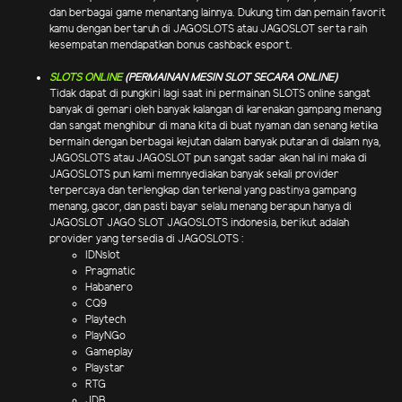
dan berbagai game menantang lainnya. Dukung tim dan pemain favorit
kamu dengan bertaruh di JAGOSLOTS atau JAGOSLOT serta raih
kesempatan mendapatkan bonus cashback esport.
SLOTS ONLINE
(PERMAINAN MESIN SLOT SECARA ONLINE)
Tidak dapat di pungkiri lagi saat ini permainan SLOTS online sangat
banyak di gemari oleh banyak kalangan di karenakan gampang menang
dan sangat menghibur di mana kita di buat nyaman dan senang ketika
bermain dengan berbagai kejutan dalam banyak putaran di dalam nya,
JAGOSLOTS atau JAGOSLOT pun sangat sadar akan hal ini maka di
JAGOSLOTS pun kami memnyediakan banyak sekali provider
terpercaya dan terlengkap dan terkenal yang pastinya gampang
menang, gacor, dan pasti bayar selalu menang berapun hanya di
JAGOSLOT JAGO SLOT JAGOSLOTS indonesia, berikut adalah
provider yang tersedia di JAGOSLOTS :
IDNslot
Pragmatic
Habanero
CQ9
Playtech
PlayNGo
Gameplay
Playstar
RTG
JDB