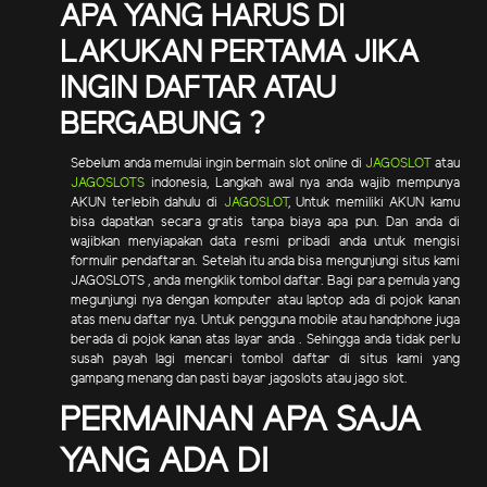
APA YANG HARUS DI
LAKUKAN PERTAMA JIKA
INGIN DAFTAR ATAU
BERGABUNG ?
Sebelum anda memulai ingin bermain slot online di
JAGOSLOT
atau
JAGOSLOTS
indonesia, Langkah awal nya anda wajib mempunya
AKUN terlebih dahulu di
JAGOSLOT
, Untuk memiliki AKUN kamu
bisa dapatkan secara gratis tanpa biaya apa pun. Dan anda di
wajibkan menyiapakan data resmi pribadi anda untuk mengisi
formulir pendaftaran. Setelah itu anda bisa mengunjungi situs kami
JAGOSLOTS , anda mengklik tombol daftar. Bagi para pemula yang
megunjungi nya dengan komputer atau laptop ada di pojok kanan
atas menu daftar nya. Untuk pengguna mobile atau handphone juga
berada di pojok kanan atas layar anda . Sehingga anda tidak perlu
susah payah lagi mencari tombol daftar di situs kami yang
gampang menang dan pasti bayar jagoslots atau jago slot.
PERMAINAN APA SAJA
YANG ADA DI