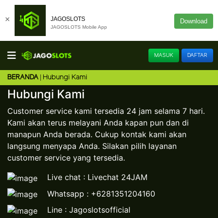
×
JAGOSLOTS
Download
JAGOSLOTS Mobile App
MASUK
DAFTAR
Hubungi Kami
BERANDA
Hubungi Kami
Customer service kami tersedia 24 jam selama 7 hari.
Kami akan terus melayani Anda kapan pun dan di
manapun Anda berada. Cukup kontak kami akan
langsung menyapa Anda. Silakan pilih layanan
customer service yang tersedia.
Live chat : Livechat 24JAM
Whatsapp : +6281351204160
Line : Jagoslotsofficial