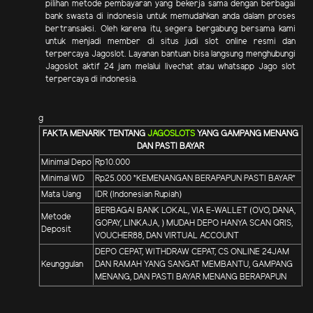
pilihan metode pembayaran yang bekerja sama dengan berbagai
bank swasta di indonesia untuk memudahkan anda dalam proses
bertransaksi. Oleh karena itu, segera bergabung bersama kami
untuk menjadi member di situs judi slot online resmi dan
terpercaya Jagoslot. Layanan bantuan bisa langsung menghubungi
Jagoslot aktif 24 jam melalui livechat atau whatsapp Jago slot
terpercaya di indonesia.
g
FAKTA MENARIK TENTANG
JAGOSLOTS
YANG GAMPANG MENANG
DAN PASTI BAYAR
Minimal Depo
Rp10.000
Minimal WD
Rp25.000 *KEMENANGAN BERAPAPUN PASTI BAYAR*
Mata Uang
IDR (Indonesian Rupiah)
BERBAGAI BANK LOKAL, VIA E-WALLET (OVO, DANA,
Metode
GOPAY, LINKAJA, ) MUDAH DEPO HANYA SCAN QRIS,
Deposit
VOUCHER88, DAN VIRTUAL ACCOUNT
DEPO CEPAT, WITHDRAW CEPAT, CS ONLINE 24JAM
Keunggulan
DAN RAMAH YANG SANGAT MEMBANTU, GAMPANG
MENANG, DAN PASTI BAYAR MENANG BERAPAPUN