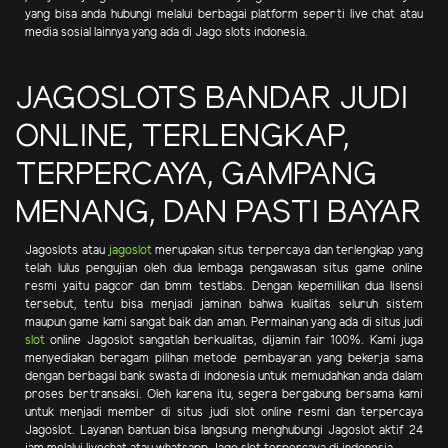
yang bisa anda hubungi melalui berbagai platform seperti live chat atau
media sosial lainnya yang ada di Jago slots indonesia.
JAGOSLOTS BANDAR JUDI
ONLINE, TERLENGKAP,
TERPERCAYA, GAMPANG
MENANG, DAN PASTI BAYAR
Jagoslots atau
jagoslot
merupakan situs terpercaya dan terlengkap yang
telah lulus pengujian oleh dua lembaga pengawasan situs game online
resmi yaitu pagcor dan bmm testlabs. Dengan kepemilikan dua lisensi
tersebut, tentu bisa menjadi jaminan bahwa kualitas seluruh sistem
maupun game kami sangat baik dan aman. Permainan yang ada di situs judi
slot
online Jagoslot sangatlah berkualitas, dijamin fair 100%. Kami juga
menyediakan beragam pilihan metode pembayaran yang bekerja sama
dengan berbagai bank swasta di indonesia untuk memudahkan anda dalam
proses bertransaksi. Oleh karena itu, segera bergabung bersama kami
untuk menjadi member di situs judi slot online resmi dan terpercaya
Jagoslot. Layanan bantuan bisa langsung menghubungi Jagoslot aktif 24