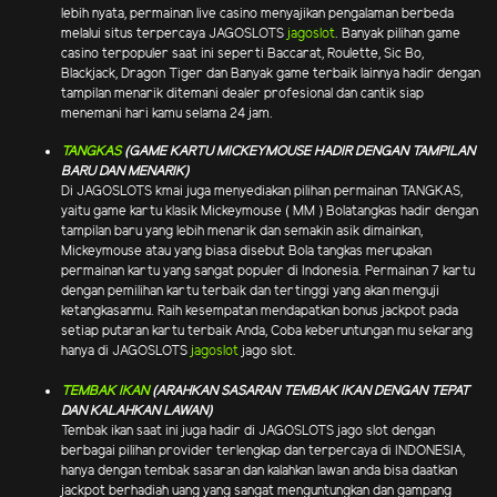
lebih nyata, permainan live casino menyajikan pengalaman berbeda
melalui situs terpercaya JAGOSLOTS
jagoslot
. Banyak pilihan game
casino terpopuler saat ini seperti Baccarat, Roulette, Sic Bo,
Blackjack, Dragon Tiger dan Banyak game terbaik lainnya hadir dengan
tampilan menarik ditemani dealer profesional dan cantik siap
menemani hari kamu selama 24 jam.
TANGKAS
(GAME KARTU MICKEYMOUSE HADIR DENGAN TAMPILAN
BARU DAN MENARIK)
Di JAGOSLOTS kmai juga menyediakan pilihan permainan TANGKAS,
yaitu game kartu klasik Mickeymouse ( MM ) Bolatangkas hadir dengan
tampilan baru yang lebih menarik dan semakin asik dimainkan,
Mickeymouse atau yang biasa disebut Bola tangkas merupakan
permainan kartu yang sangat populer di Indonesia. Permainan 7 kartu
dengan pemilihan kartu terbaik dan tertinggi yang akan menguji
ketangkasanmu. Raih kesempatan mendapatkan bonus jackpot pada
setiap putaran kartu terbaik Anda, Coba keberuntungan mu sekarang
hanya di JAGOSLOTS
jagoslot
jago slot.
TEMBAK IKAN
(ARAHKAN SASARAN TEMBAK IKAN DENGAN TEPAT
DAN KALAHKAN LAWAN)
Tembak ikan saat ini juga hadir di JAGOSLOTS jago slot dengan
berbagai pilihan provider terlengkap dan terpercaya di INDONESIA,
hanya dengan tembak sasaran dan kalahkan lawan anda bisa daatkan
jackpot berhadiah uang yang sangat menguntungkan dan gampang