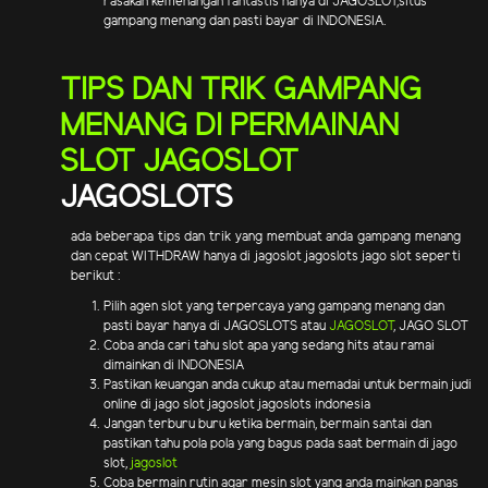
rasakan kemenangan fantastis hanya di JAGOSLOT,situs
gampang menang dan pasti bayar di INDONESIA.
TIPS DAN TRIK GAMPANG
MENANG DI PERMAINAN
SLOT JAGOSLOT
JAGOSLOTS
ada beberapa tips dan trik yang membuat anda gampang menang
dan cepat WITHDRAW hanya di jagoslot jagoslots jago slot seperti
berikut :
Pilih agen slot yang terpercaya yang gampang menang dan
pasti bayar hanya di JAGOSLOTS atau
JAGOSLOT
, JAGO SLOT
Coba anda cari tahu slot apa yang sedang hits atau ramai
dimainkan di INDONESIA
Pastikan keuangan anda cukup atau memadai untuk bermain judi
online di jago slot jagoslot jagoslots indonesia
Jangan terburu buru ketika bermain, bermain santai dan
pastikan tahu pola pola yang bagus pada saat bermain di jago
slot,
jagoslot
Coba bermain rutin agar mesin slot yang anda mainkan panas